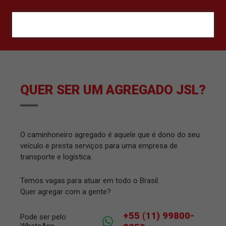
ORÇAMENTO
QUER SER UM AGREGADO JSL?
O caminhoneiro agregado é aquele que é dono do seu
veículo e presta serviços para uma empresa de
transporte e logística.
Temos vagas para atuar em todo o Brasil.
Quer agregar com a gente?
+55 (11) 99800-
Pode ser pelo