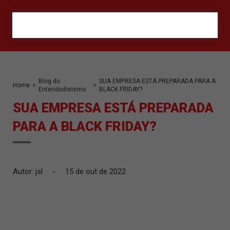
ORÇAMENTO
Blog do
SUA EMPRESA ESTÁ PREPARADA PARA A
Home
>
>
Entendedorismo
BLACK FRIDAY?
SUA EMPRESA ESTÁ PREPARADA
PARA A BLACK FRIDAY?
Autor: jsl
-
15 de out de 2022