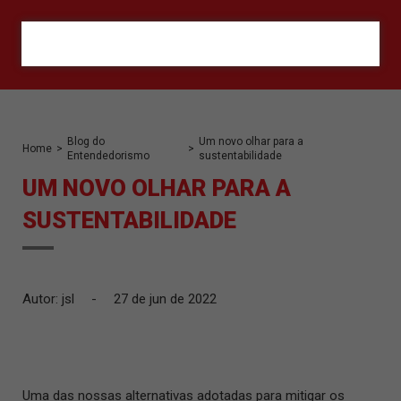
ORÇAMENTO
Blog do
Um novo olhar para a
Home
>
>
Entendedorismo
sustentabilidade
UM NOVO OLHAR PARA A
SUSTENTABILIDADE
Autor: jsl
-
27 de jun de 2022
Uma das nossas alternativas adotadas para mitigar os