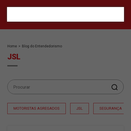
ORÇAMENTO
Home
>
Blog do Entendedorismo
JSL
MOTORISTAS AGREGADOS
JSL
SEGURANÇA