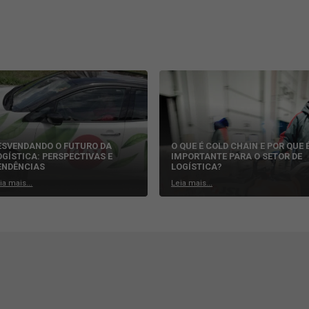
har no setor de logística internacional estão focadas nas tecnolo
is procurados se tornaram especialistas em áreas como automaçã
nda mais procurados são aqueles que podem usar tecnologias para d
ado às companhias marítimas internacionais.
 todo o possível para motivar seus funcionários e mantê-los no 
do ao potencial de ferramentas como software ERP e aplicativos p
s mais estratégicas.
hos, de modo a oferecer serviços de primeira classe, otimização
a newsletter para ficar por dentro de todas as
tendências do me