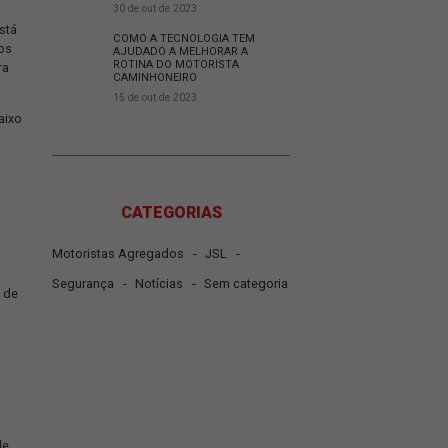
27 de nov de 2023
O QUE É COLD CHAIN E 
É IMPORTANTE PARA O 
ximo ano aponte uma
DE LOGÍSTICA?
30 de out de 2023
ndências do ciclo que está
COMO A TECNOLOGIA T
equilíbrio após dois anos
AJUDADO A MELHORAR 
ROTINA DO MOTORISTA
de muita preparação para
CAMINHONEIRO
15 de out de 2023
presentamos o artigo abaixo
 boa leitura!
CATEGORIAS
o segundo trimestre de
-
-
Motoristas Agregados
JSL
-
-
Segurança
Notícias
Sem ca
2021, o faturamento foi de