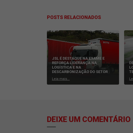
Proatividade e motivação
As habilidades necessárias para trabal
anos. Com isso, alguns dos perfis ma
inteligência artificial. Os perfis ai
inteligentes e agregar valor diferenci
Os gerentes de expedição devem fazer
de tempo e recursos é importante devi
profissionais se concentrem em tarefa
A
JSL
tem trilhado os melhores camin
de ponta a ponta.
Gostou deste conteúdo? Assine a noss
Equipe
JSL