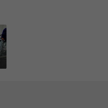
gias mais recentes há vários
o de processos, big data e
esenvolver ambientes
caminho certo. A otimização
ara permitir que os
 dos processos e segurança
rcado logístico
!