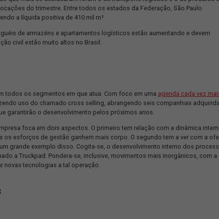
la SDS Properties, associada da Associação Brasileira de Logísti
e condomínios logísticos, com mais de 27 anos no mercado.
merce, os centros de distribuição buscam cada vez mais escritó
ibilita maior agilidade nas entregas.
s de mercado que mais se destacaram foram o de transporte logí
am 74% das locações do trimestre. Entre todos os estados da Fed
sorção, sendo a líquida positiva de 410 mil m².
lores dos aluguéis de armazéns e apartamentos logísticos estão
a construção civil estão muito altos no Brasil.
escimento
em todos os segmentos em que atua. Com foco em u
expansão. Fazendo uso do chamado cross selling, abrangendo se
de serviço que garantirão o desenvolvimento pelos próximos anos