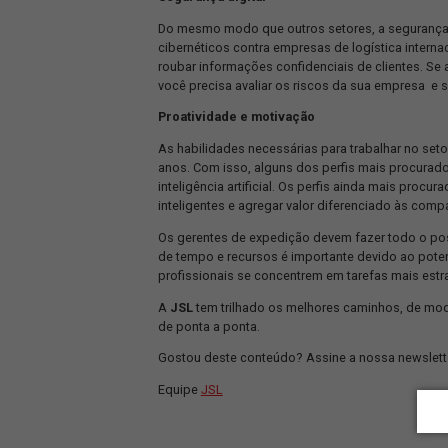
centros de distribuição podem sofrer 
É fato que não pode-se controlar o cl
válido complementar que o aumento d
responsabilidade ambiental do setor 
Uma solução são os
smart lockers
, c
cargas e reduzindo assim a emissão d
Foco em geopolítica
A escalada das tensões entre os Estado
comércio internacional. Como muitos
recentes se tornaram uma grande inter
mundiais como um todo exigem mais e
Segurança digital
Do mesmo modo que outros setores, a
cibernéticos contra empresas de logí
roubar informações confidenciais de c
você precisa avaliar os riscos da sua 