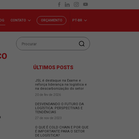
INVESTIDORES
BLOG
CONTATO
ORÇAMENTO
P
O LOGÍSTICO
ÚLTIMOS POSTS
JSL é destaque na Exam
reforça liderança na logí
na descarbonização do 
20 de fev de 2026
DESVENDANDO O FUTUR
LOGÍSTICA: PERSPECTIV
TENDÊNCIAS
setor; saiba mais com a