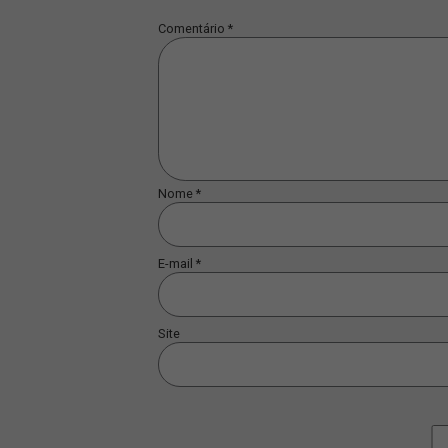
POSTS RELACIONADOS
JSL É DESTAQUE NA EXAME E
REFORÇA LIDERANÇA NA
LOGÍSTICA E NA
DESCARBONIZAÇÃO DO SETOR
Leia mais...
DEIXE UM COMENT