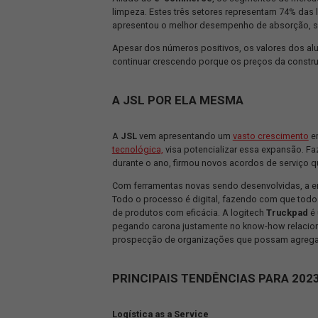
Esses dados tiveram sua divulgação pe
Fulwood – incorporadora de galpões 
Devido à crescente demanda por e-com
operações mais eficientes e assim poss
Aliado ao
e-commerce
, os segmento
limpeza. Estes três setores represent
apresentou o melhor desempenho de ab
Apesar dos números positivos, os va
continuar crescendo porque os preços d
A JSL POR ELA MESMA
A
JSL
vem apresentando um
vasto cr
tecnológica,
visa potencializar essa 
durante o ano, firmou novos acordos 