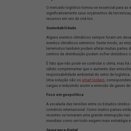
Com ferramentas novas sendo desenvol
Todo o processo é digital, fazendo c
de produtos com eficácia. A logitech
pegando carona justamente no
know-
prospecção de organizações que poss
PRINCIPAIS TENDÊNCIAS P
Logística as a Service
O mercado logístico tornou-se essenc
significativamente seus orçamentos de
recursos em vez de criá-los.
Sustentabilidade
Alguns eventos climáticos sempre for
eventos climáticos extremos. Deste 
terremotos também podem afetar mui