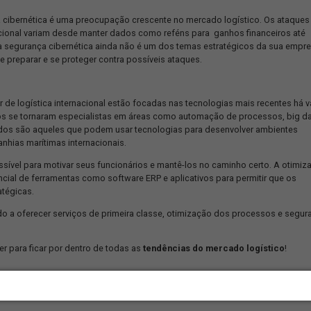
distúrbios climáticos crescentes.
ima, mas há a possibilidade de evitar maiores percalços sem abri
as emissões de CO2 e resíduos gerados pelo mercado global tê
de logística. Assim sendo, a sustentabilidade vem conquistando 
orrespondendo às necessidades de uma logística verde, possibil
e gases de efeito estufa em até 95% por embalagem transportada
s Unidos e a China e o conflito em curso entre a Ucrânia e a Rúss
 países estão tomando medidas para a recuperação econômica pó
rupção nas operações da cadeia de suprimentos. Portanto, a geop
stratégia e planejamento em 2023.
 segurança cibernética é uma preocupação crescente no mercado
stica internacional variam desde manter dados como reféns para g
lientes. Se a segurança cibernética ainda não é um dos temas es
empresa e se preparar e se proteger contra possíveis ataques.