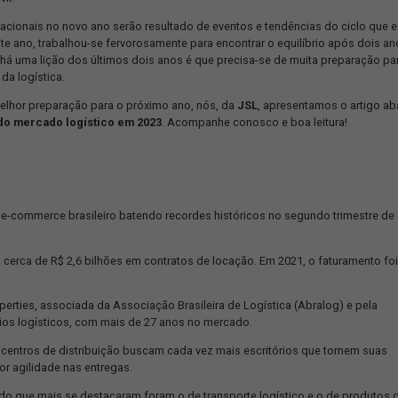
se árduo e histórico para o mercado logístico. Ainda que o pró
 estão por vir.
sticas internacionais no novo ano serão resultado de eventos e te
or parte deste ano, trabalhou-se fervorosamente para encontrar o 
te modo, se há uma lição dos últimos dois anos é que precisa-se 
tendências da logística.
Visando a melhor preparação para o próximo ano, nós, da
JSL
, a
endências do mercado logístico em 2023
. Acompanhe conosco e
ICO
 o
boom
do e-commerce brasileiro batendo recordes históricos n
r já faturou cerca de R$ 2,6 bilhões em contratos de locação. Em 