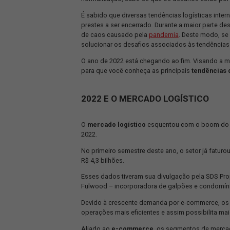
JSL!
O momento que atravessamos mostrou-
normalização, sabe-se que os desafios
É sabido que diversas tendências logí
prestes a ser encerrado. Durante a mai
de caos causado pela
pandemia
. Des
solucionar os desafios associados às 
O ano de 2022 está chegando ao fim. 
para que você conheça as principais
t
2022 E O MERCADO LOGÍST
O
mercado logístico
esquentou com
2022.
No primeiro semestre deste ano, o seto
R$ 4,3 bilhões.