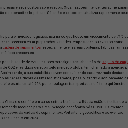
vidas, a empresa foca em dois aspectos. O primeiro tem relação
om que todos os esforços de gestão ganhem mais corpo. O segun
Truckpad
é um grande exemplo disso. Cogita-se, o desenvolvimen
how
relacionado a Truckpad. Pondera-se, inclusive, movimentos m
am agregar novas tecnologias a tal operação.
ARA 2023
ial para as empresas e seus custos são elevados. Organizações 
 terceirização de operações logísticas. Só então eles podem atu
am um desafio para o mercado logístico. Estima-se que houve u
modo, as empresas precisam estar preparadas. Grandes tempesta
tas partes da
cadeia de suprimentos
, especialmente em áreas cos