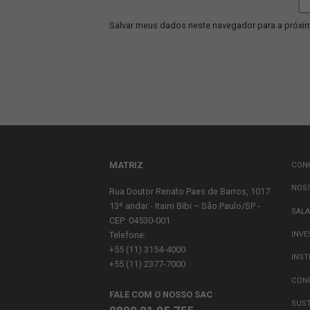
Comentário
*
Nome
*
E-mail
*
Site