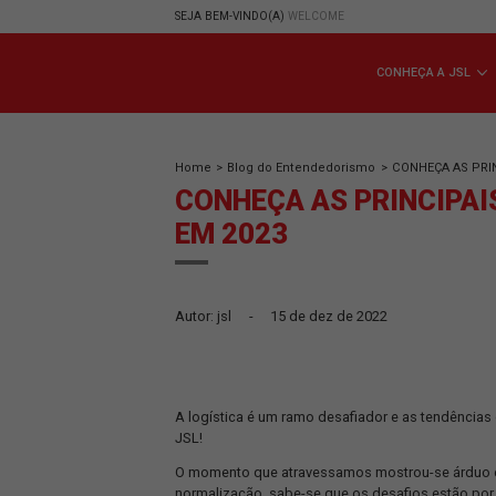
SEJA BEM-VINDO(A)
WELCOME
CONHE
Home
>
Blog do Entendedorismo
>
CONH
CONHEÇA AS PRIN
EM 2023
Autor: jsl
-
15 de dez de 2022
A logística é um ramo desafiador e as