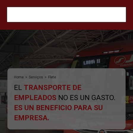
ORÇAMENTO
Home
>
Serviços
>
Flete
EL
TRANSPORTE DE
EMPLEADOS
NO ES UN GASTO.
ES UN BENEFICIO PARA SU
EMPRESA.