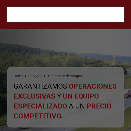
ORÇAMENTO
Home
>
Serviços
>
Transporte de cargas
GARANTIZAMOS
OPERACIONES
EXCLUSIVAS
Y
UN EQUIPO
ESPECIALIZADO
A UN
PRECIO
COMPETITIVO.