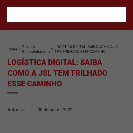
ORÇAMENTO
Blog do
LOGÍSTICA DIGITAL: SAIBA COMO A JSL
Home
>
>
Entendedorismo
TEM TRILHADO ESSE CAMINHO
LOGÍSTICA DIGITAL: SAIBA
COMO A JSL TEM TRILHADO
ESSE CAMINHO
Autor: jsl
-
30 de set de 2022